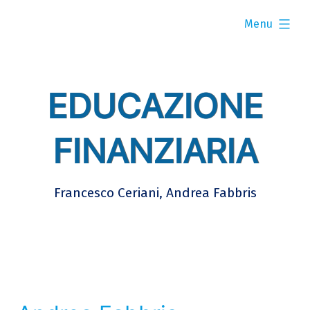
Skip
expanded
to
Menu
content
EDUCAZIONE
FINANZIARIA
Francesco Ceriani, Andrea Fabbris