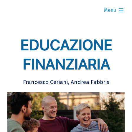
Skip
expanded
to
Menu
content
EDUCAZIONE
FINANZIARIA
Francesco Ceriani, Andrea Fabbris