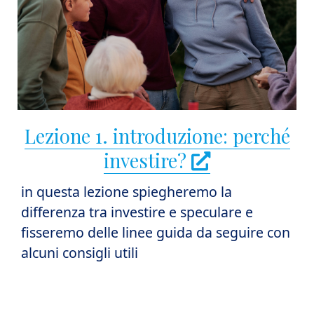
Lezione 1. introduzione: perché
investire?
in questa lezione spiegheremo la
i
differenza tra investire e speculare e
c
a
fisseremo delle linee guida da seguire con
p
alcuni consigli utili