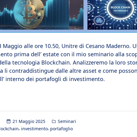
3 Maggio alle ore 10.50, Unitre di Cesano Maderno. U
nto prima dell’ estate con il mio seminario alla sco
della tecnologia Blockchain. Analizzeremo la loro stor
a li contraddistingue dalle altre asset e come posso
all’ interno dei portafogli di investimento.
Posted
21 Maggio 2025
Seminari
in
,
,
lockchain
investimento
portafoglio