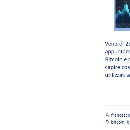
Venerdì 2
appuntame
Bitcoin e 
capire cos
utilizzati 
Posted
francesco
by
Tags:
,
bitcoin
b