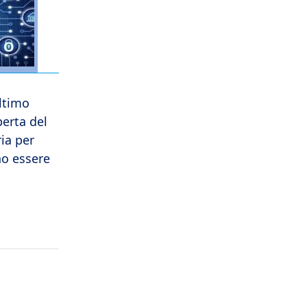
ltimo
perta del
ia per
no essere