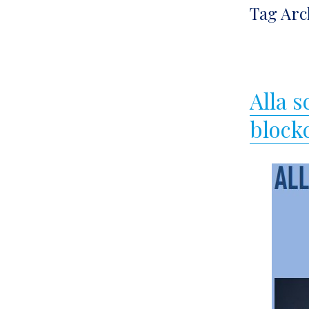
Tag Arc
Alla s
block