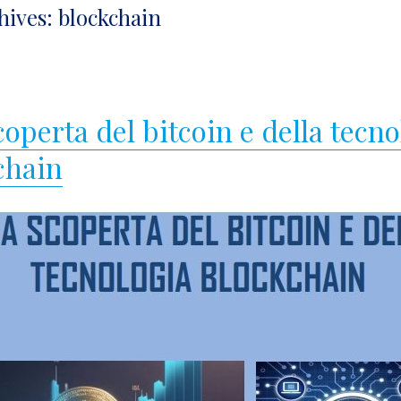
hives:
blockchain
coperta del bitcoin e della tecn
chain