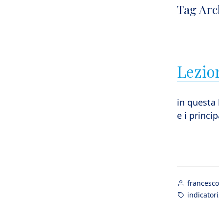
Tag Arc
Lezio
in questa 
e i princi
Posted
francesco
by
Tags:
indicatori