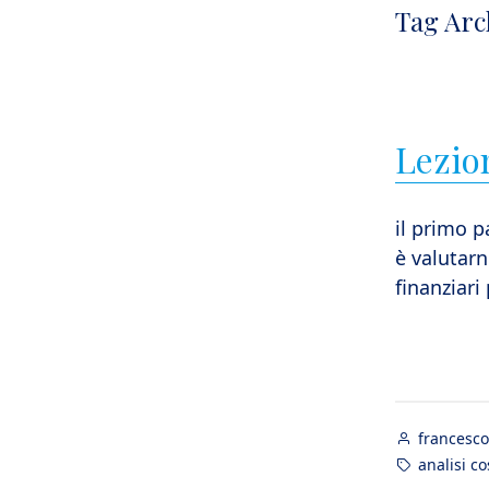
Tag Arc
Lezion
il primo p
è valutarn
finanziari
Posted
francesco
by
Tags:
analisi co