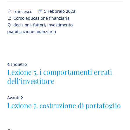
Posted
5 Febbraio 2023
francesco
by
Posted
Corso educazione finanziaria
in
Tags:
,
,
,
decisioni
fattori
investimento
pianificazione finanziaria
Navigazione
Indietro:
Indietro
Lezione 5. i comportamenti errati
articoli
dell’investitore
Avanti:
Avanti
Lezione 7. costruzione di portafoglio