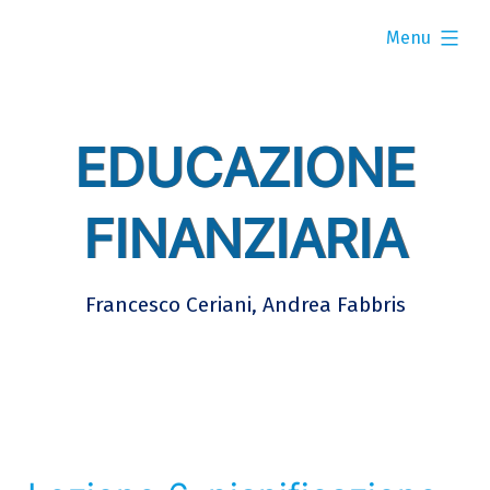
Skip
expanded
to
Menu
content
EDUCAZIONE
FINANZIARIA
Francesco Ceriani, Andrea Fabbris