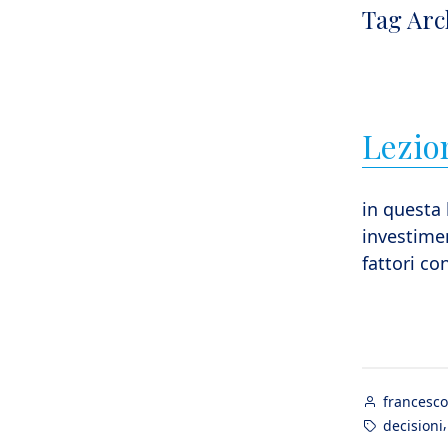
Tag Arc
Lezion
in questa
investimen
fattori co
Posted
francesco
by
Tags:
decisioni